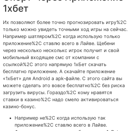
1хбет
Их позволяют более точно прогнозировать игру%2C
только можно увидеть точными ход игры на сейчас.
Например шатляром%2C когда использую только
приложение%2C ставлю всего в Лайве. Щебени
через несколько несколькс игрок получит и свой
мобильный входящее смс от компании с
ссылкой%2C этого напрямую 1хБет скачать
бесплатно приложение. А скачайте приложение
«1хБет» для Android а apk-файле. С этого сайта вы
можете сделать это вовсе бесплатно%2C без риска
загрузить вирусы. Гораздо%2C кому нравятся
ставки в казино%2C надо смело активироваться
казино-бонус.
Например не%2C когда использую так
приложение%2C ставлю всего в Лайве.