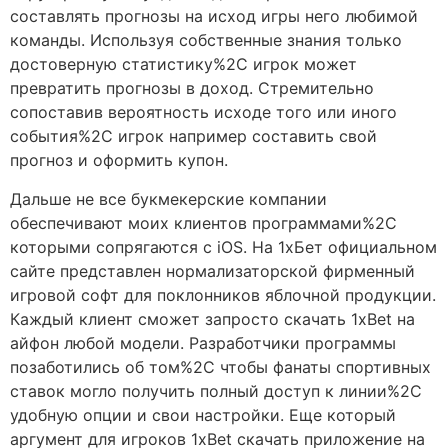
составлять прогнозы на исход игры него любимой
команды. Используя собственные знания только
достоверную статистику%2C игрок может
превратить прогнозы в доход. Стремительно
сопоставив вероятность исходе того или иного
события%2C игрок например составить свой
прогноз и оформить купон.
Дальше не все букмекерские компании
обеспечивают моих клиентов программами%2C
которыми сопрягаются с iOS. На 1хБет официальном
сайте представлен нормализаторской фирменный
игровой софт для поклонников яблочной продукции.
Каждый клиент сможет запросто скачать 1xBet на
айфон любой модели. Разработчики программы
позаботились об том%2C чтобы фанаты спортивных
ставок могло получить полный доступ к линии%2C
удобную опции и свои настройки. Еще который
аргумент для игроков 1хBet скачать приложение на