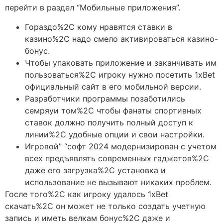
перейти в раздел “Мобильные приложения”.
Гораздо%2C кому нравятся ставки в
казино%2C надо смело активироваться казино-
бонус.
Чтобы упаковать приложение и заканчивать им
пользоваться%2C игроку нужно посетить 1xBet
официальный сайт в его мобильной версии.
Разработчики программы позаботились
семряуи том%2C чтобы фанаты спортивных
ставок должно получить полный доступ к
линии%2C удобные опции и свои настройки.
Игровой” “софт 2024 модернизирован с учетом
всех предъявлять современных гаджетов%2C
даже его загрузка%2C установка и
использование не вызывают никаких проблем.
Госле того%2C как игроку удалось 1xBet
скачать%2C он может не только создать учетную
запись и иметь велкам бонус%2C даже и