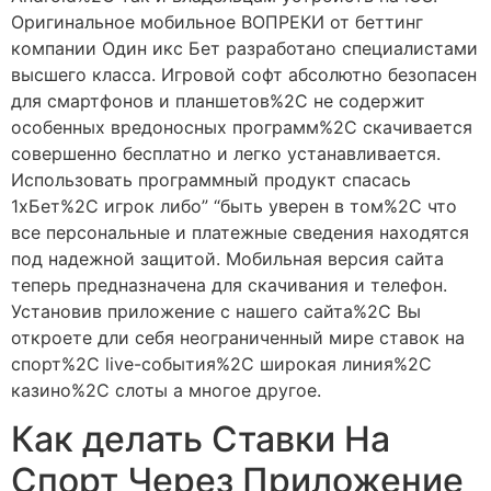
Оригинальное мобильное ВОПРЕКИ от беттинг
компании Один икс Бет разработано специалистами
высшего класса. Игровой софт абсолютно безопасен
для смартфонов и планшетов%2C не содержит
особенных вредоносных программ%2C скачивается
совершенно бесплатно и легко устанавливается.
Использовать программный продукт спасась
1хБет%2C игрок либо” “быть уверен в том%2C что
все персональные и платежные сведения находятся
под надежной защитой. Мобильная версия сайта
теперь предназначена для скачивания и телефон.
Установив приложение с нашего сайта%2C Вы
откроете дли себя неограниченный мире ставок на
спорт%2C live-события%2C широкая линия%2C
казино%2C слоты а многое другое.
Как делать Ставки На
Спорт Через Приложение