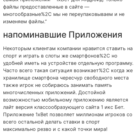
файлы предоставленные в сайте —
многообразные%2C мы не переупаковываем и не
изменяем файлы.”
напоминавшие Приложения
Некоторым клиентам компании нравится ставить на
спорт и играть в слоты же смартфонов%2C но
удобней иметь на устройстве отдельную программу.
Часто всего такая ситуация возникает%2C когда же
хранилище смартфона чересчур свободного места
также игрок не собираюсь занимать память
многочисленных приложений. Достойной
возможностью мобильному приложению является
лайт версия классообразующего сайта 1 икс Бет.
Приложение 1хBet позволяет миллионам игроков со
всего остальной делать ставки в спорт
максимально резво и с какой точки мира!