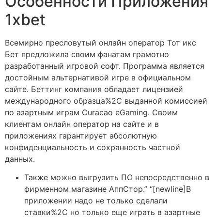
Особенности Приложения
1xbet
Всемирно пресловутый онлайн оператор Тот икс
Бет предложила своим фанатам грамотно
разработанный игровой софт. Программа является
достойным альтернативой игре в официальном
сайте. Беттинг компания обладает лицензией
международного образца%2C выданной комиссией
по азартным играм Curacao eGaming. Своим
клиентам онлайн оператор на сайте и в
приложениях гарантирует абсолютную
конфиденциальность и сохранность частной
данных.
Также можно выгрузить ПО непосредственно в
фирменном магазине АппСтор.” “[newline]В
приложении надо не только сделали
ставки%2C но только еще играть в азартные