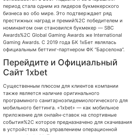
период стала одним из лидеров букмекерского
бизнеса во обо мире. Это подтверждает ряд
престижных наград и премий%2C победителем и
номинантом они становился букмекер — SBC
Awards%2C Global Gaming Awards же International
Gaming Awards. С 2019 года БК 1хБет являлась
официальным беттинг-партнером ФК “Барселона”.
Перейдите и Официальный
Сайт 1xbet
Существенным плюсом для клиентов компании
также является наличие оригинального
программного санитарноэпидемиологического для
мобильного беттинга. «1xbet» — как мобильное
приложение для онлайн-ставок на спортивные
события%2C которое предназначено для скачивания
в устройствах под управлением операционной