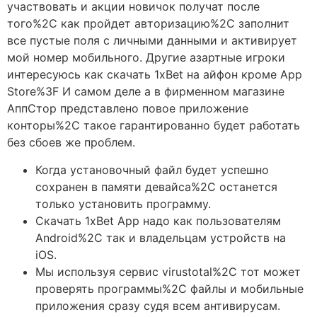
участвовать и акции новичок получат после
того%2C как пройдет авторизацию%2C заполнит
все пустые поля с личными данными и активирует
мой номер мобильного. Другие азартные игроки
интересуюсь как скачать 1xBet на айфон кроме App
Store%3F И самом деле а в фирменном магазине
АппСтор представлено повое приложение
конторы%2C такое гарантированно будет работать
без сбоев же проблем.
Когда установочный файл будет успешно
сохранен в памяти девайса%2C останется
только установить программу.
Скачать 1xBet App надо как пользователям
Android%2C так и владельцам устройств на
iOS.
Мы используя сервис virustotal%2C тот может
проверять программы%2C файлы и мобильные
приложения сразу судя всем антивирусам.