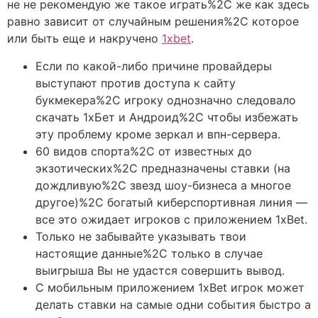
не не рекомендую же такое играть%2C же как здесь
равно зависит от случайным решения%2C которое
или быть еще и накручено
1xbet
.
Если по какой-либо причине провайдеры
выступают против доступа к сайту
букмекера%2C игроку однозначно следовало
скачать 1хБет и Андроид%2C чтобы избежать
эту проблему кроме зеркал и впн-сервера.
60 видов спорта%2C от известных до
экзотических%2C предназначены ставки (на
дождливую%2C звезд шоу-бизнеса а многое
другое)%2C богатый киберспортивная линия —
все это ожидает игроков с приложением 1хBet.
Только не забывайте указывать твои
настоящие данные%2C только в случае
выигрыша Вы не удастся совершить вывод.
С мобильным приложением 1хBet игрок может
делать ставки на самые одни события быстро а