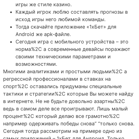
игры же стиле казино.
Каждый игрок люблю составлять прогнозы в
исход игры него любимой команды.
Тогда скачайте приложение «1хБет» для
Android же apk-файле.
Сегодня игра с мобильного устройства – это
норма%2C а современные девайсы поражают
своими техническими параметрами и
возможностями.
Многими аналитиками и простыми людьми%2C а
регрессной профессионалами в ставках на
спорт%2C оставались придуманы специальные
тактики и стратегии%2C которые Вы можете найду
в интернете. Не не будьте довольно азартны%2C
ведь в самом деле все проигрывают. Лишь малый
процент%2C который делаю все грамотно%2C
например одерживать победы снова” “только снова.
Сегодня тогда рассмотрим на примере одно из
самых приложений – 1хБет для Андроид. Только