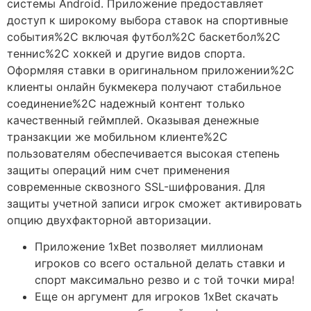
системы Android. Приложение предоставляет
доступ к широкому выбора ставок на спортивные
события%2C включая футбол%2C баскетбол%2C
теннис%2C хоккей и другие видов спорта.
Оформляя ставки в оригинальном приложении%2C
клиенты онлайн букмекера получают стабильное
соединение%2C надежный контент только
качественный геймплей. Оказывая денежные
транзакции же мобильном клиенте%2C
пользователям обеспечивается высокая степень
защиты операций ним счет применения
современные сквозного SSL-шифрования. Для
защиты учетной записи игрок сможет активировать
опцию двухфакторной авторизации.
Приложение 1хBet позволяет миллионам
игроков со всего остальной делать ставки и
спорт максимально резво и с той точки мира!
Еще он аргумент для игроков 1хBet скачать