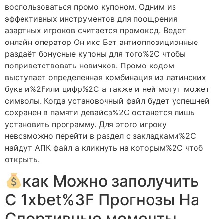
воспользоваться промо купоном. Одним из
эффективных инструментов для поощрения
азартных игроков считается промокод. Ведет
онлайн оператор Он икс Бет антиоппозиционные
раздаёт бонусные купоны для того%2C чтобы
поприветствовать новичков. Промо кодом
выступает определенная комбинация из латинских
букв и%2Fили цифр%2C а также и ней могут может
символы. Когда установочный файл будет успешней
сохранен в памяти девайса%2C останется лишь
установить программу. Для этого игроку
невозможно перейти в раздел с закладками%2C
найдут АПК файл а кликнуть на которым%2C чтоб
открыть.
как Можно заполучить
С 1xbet%3F Прогнозы На
Спортивные моменты