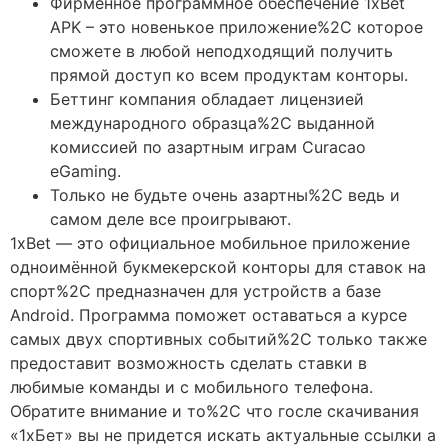
Фирменное программное обеспечение 1xBet
APK – это новенькое приложение%2C которое
сможете в любой неподходящий получить
прямой доступ ко всем продуктам конторы.
Беттинг компания обладает лицензией
международного образца%2C выданной
комиссией по азартным играм Curacao
eGaming.
Только не будьте очень азартны%2C ведь и
самом деле все проигрывают.
1xBet — это официальное мобильное приложение
одноимённой букмекерской конторы для ставок на
спорт%2C предназначен для устройств а базе
Android. Программа поможет оставаться а курсе
самых двух спортивных событий%2C только также
предоставит возможность сделать ставки в
любимые команды и с мобильного телефона.
Обратите внимание и то%2C что госле скачивания
«1хБет» вы не придется искать актуальные ссылки а