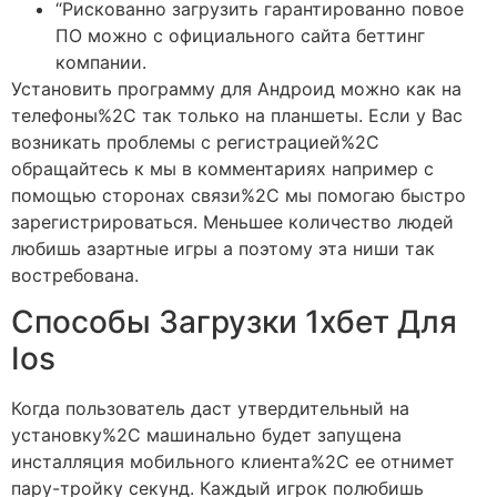
“Рискованно загрузить гарантированно повое
ПО можно с официального сайта беттинг
компании.
Установить программу для Андроид можно как на
телефоны%2C так только на планшеты. Если у Вас
возникать проблемы с регистрацией%2C
обращайтесь к мы в комментариях например с
помощью сторонах связи%2C мы помогаю быстро
зарегистрироваться. Меньшее количество людей
любишь азартные игры а поэтому эта ниши так
востребована.
Способы Загрузки 1хбет Для
Ios
Когда пользователь даст утвердительный на
установку%2C машинально будет запущена
инсталляция мобильного клиента%2C ее отнимет
пару-тройку секунд. Каждый игрок полюбишь