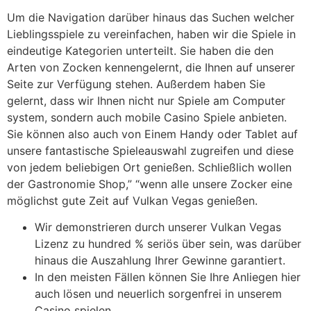
Um die Navigation darüber hinaus das Suchen welcher
Lieblingsspiele zu vereinfachen, haben wir die Spiele in
eindeutige Kategorien unterteilt. Sie haben die den
Arten von Zocken kennengelernt, die Ihnen auf unserer
Seite zur Verfügung stehen. Außerdem haben Sie
gelernt, dass wir Ihnen nicht nur Spiele am Computer
system, sondern auch mobile Casino Spiele anbieten.
Sie können also auch von Einem Handy oder Tablet auf
unsere fantastische Spieleauswahl zugreifen und diese
von jedem beliebigen Ort genießen. Schließlich wollen
der Gastronomie Shop,” “wenn alle unsere Zocker eine
möglichst gute Zeit auf Vulkan Vegas genießen.
Wir demonstrieren durch unserer Vulkan Vegas
Lizenz zu hundred % seriös über sein, was darüber
hinaus die Auszahlung Ihrer Gewinne garantiert.
In den meisten Fällen können Sie Ihre Anliegen hier
auch lösen und neuerlich sorgenfrei in unserem
Casino spielen.