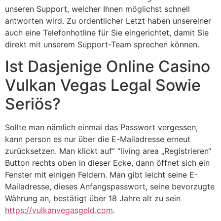
unseren Support, welcher Ihnen möglichst schnell
antworten wird. Zu ordentlicher Letzt haben unsereiner
auch eine Telefonhotline für Sie eingerichtet, damit Sie
direkt mit unserem Support-Team sprechen können.
Ist Dasjenige Online Casino
Vulkan Vegas Legal Sowie
Seriös?
Sollte man nämlich einmal das Passwort vergessen,
kann person es nur über die E-Mailadresse erneut
zurücksetzen. Man klickt auf” “living area „Registrieren“
Button rechts oben in dieser Ecke, dann öffnet sich ein
Fenster mit einigen Feldern. Man gibt leicht seine E-
Mailadresse, dieses Anfangspasswort, seine bevorzugte
Währung an, bestätigt über 18 Jahre alt zu sein
https://vulkanvegasgeld.com
.