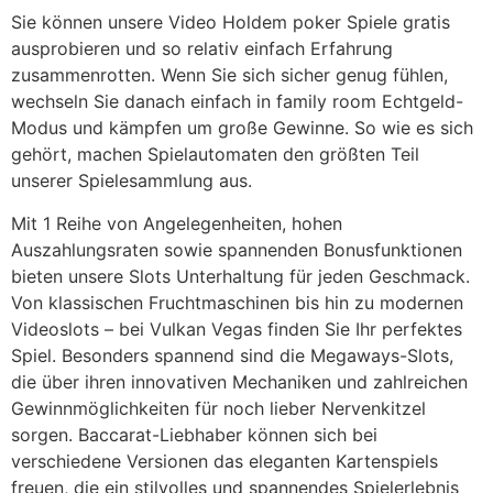
Sie können unsere Video Holdem poker Spiele gratis
ausprobieren und so relativ einfach Erfahrung
zusammenrotten. Wenn Sie sich sicher genug fühlen,
wechseln Sie danach einfach in family room Echtgeld-
Modus und kämpfen um große Gewinne. So wie es sich
gehört, machen Spielautomaten den größten Teil
unserer Spielesammlung aus.
Mit 1 Reihe von Angelegenheiten, hohen
Auszahlungsraten sowie spannenden Bonusfunktionen
bieten unsere Slots Unterhaltung für jeden Geschmack.
Von klassischen Fruchtmaschinen bis hin zu modernen
Videoslots – bei Vulkan Vegas finden Sie Ihr perfektes
Spiel. Besonders spannend sind die Megaways-Slots,
die über ihren innovativen Mechaniken und zahlreichen
Gewinnmöglichkeiten für noch lieber Nervenkitzel
sorgen. Baccarat-Liebhaber können sich bei
verschiedene Versionen das eleganten Kartenspiels
freuen, die ein stilvolles und spannendes Spielerlebnis