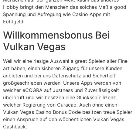
Hobby bringt den Menschen das solches Maß a good
Spannung und Aufregung wie Casino Apps mit
Echtgeld.
Willkommensbonus Bei
Vulkan Vegas
Weil wir eine riesige Auswahl a great Spielen aller Fine
art haben, einen sicheren Zugang für unsere Kunden
anbieten und bei uns Datenschutz und Sicherheit
großgeschrieben werden. Unsere Apps werden von
welcher eCOGRA auf Justness und Zuverlässigkeit
überprüft und wir besitzen eine Glücksspiellizenz
welcher Regierung von Curacao. Auch ohne einen
Vulkan Vegas Casino Bonus Code besitzen treue Spieler
einen Anspruch auf den wöchentlichen Vulkan Vegas
Cashback.