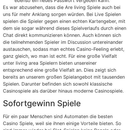
ebenso ein neues Passwort vergeben kann.
Es war abzusehen, dass die Are living Spiele auch bei
uns für mehr Anklang sorgen würden. Bei Live Spielen
spielen die Spieler gegen einen echten Kartengeber, mit
dem sie sogar während dieses Spielverlaufs durch einen
Chat direkt kommunizieren können. Auch können sich
die teilnehmenden Spieler im Discussion untereinander
austauschen, sodass man echtes Casino-Feeling erlebt,
ganz gleich, wo man ist echt. Für eine große Vielfalt
unter living area Spielern bieten unsereiner
entsprechend eine große Vielfalt an. Dies zeigt sich
bereits an unserem großen Spielangebot mit tausenden
Spielen. Darunter befinden sich sowohl klassische
Casinospiele als darüber hinaus moderne Casinospiele.
Sofortgewinn Spiele
Für ein paar Menschen sind Automaten die besten
Casino Spiele, weil sie ihnen einige Vorteile bieten. So