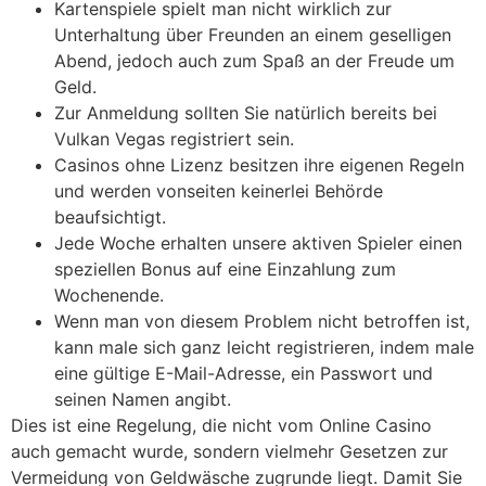
Kartenspiele spielt man nicht wirklich zur
Unterhaltung über Freunden an einem geselligen
Abend, jedoch auch zum Spaß an der Freude um
Geld.
Zur Anmeldung sollten Sie natürlich bereits bei
Vulkan Vegas registriert sein.
Casinos ohne Lizenz besitzen ihre eigenen Regeln
und werden vonseiten keinerlei Behörde
beaufsichtigt.
Jede Woche erhalten unsere aktiven Spieler einen
speziellen Bonus auf eine Einzahlung zum
Wochenende.
Wenn man von diesem Problem nicht betroffen ist,
kann male sich ganz leicht registrieren, indem male
eine gültige E-Mail-Adresse, ein Passwort und
seinen Namen angibt.
Dies ist eine Regelung, die nicht vom Online Casino
auch gemacht wurde, sondern vielmehr Gesetzen zur
Vermeidung von Geldwäsche zugrunde liegt. Damit Sie