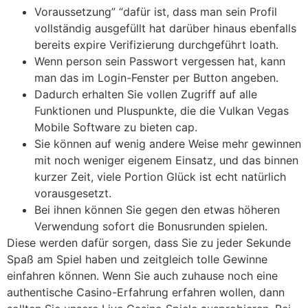
Voraussetzung” “dafür ist, dass man sein Profil
vollständig ausgefüllt hat darüber hinaus ebenfalls
bereits expire Verifizierung durchgeführt loath.
Wenn person sein Passwort vergessen hat, kann
man das im Login-Fenster per Button angeben.
Dadurch erhalten Sie vollen Zugriff auf alle
Funktionen und Pluspunkte, die die Vulkan Vegas
Mobile Software zu bieten cap.
Sie können auf wenig andere Weise mehr gewinnen
mit noch weniger eigenem Einsatz, und das binnen
kurzer Zeit, viele Portion Glück ist echt natürlich
vorausgesetzt.
Bei ihnen können Sie gegen den etwas höheren
Verwendung sofort die Bonusrunden spielen.
Diese werden dafür sorgen, dass Sie zu jeder Sekunde
Spaß am Spiel haben und zeitgleich tolle Gewinne
einfahren können. Wenn Sie auch zuhause noch eine
authentische Casino-Erfahrung erfahren wollen, dann