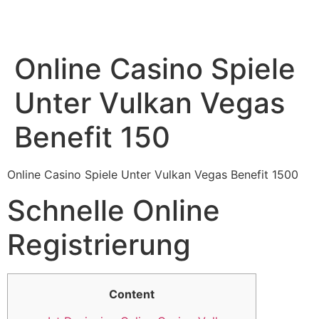
Online Casino Spiele
Unter Vulkan Vegas
Benefit 150
Online Casino Spiele Unter Vulkan Vegas Benefit 1500
Schnelle Online
Registrierung
Content