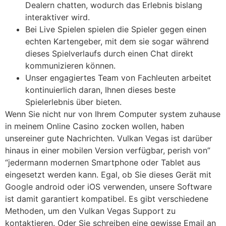
Dealern chatten, wodurch das Erlebnis bislang
interaktiver wird.
Bei Live Spielen spielen die Spieler gegen einen
echten Kartengeber, mit dem sie sogar während
dieses Spielverlaufs durch einen Chat direkt
kommunizieren können.
Unser engagiertes Team von Fachleuten arbeitet
kontinuierlich daran, Ihnen dieses beste
Spielerlebnis über bieten.
Wenn Sie nicht nur von Ihrem Computer system zuhause
in meinem Online Casino zocken wollen, haben
unsereiner gute Nachrichten. Vulkan Vegas ist darüber
hinaus in einer mobilen Version verfügbar, perish von”
“jedermann modernen Smartphone oder Tablet aus
eingesetzt werden kann. Egal, ob Sie dieses Gerät mit
Google android oder iOS verwenden, unsere Software
ist damit garantiert kompatibel. Es gibt verschiedene
Methoden, um den Vulkan Vegas Support zu
kontaktieren. Oder Sie schreiben eine gewisse Email an