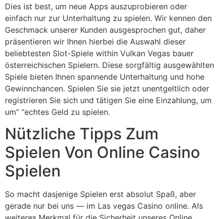
Dies ist best, um neue Apps auszuprobieren oder
einfach nur zur Unterhaltung zu spielen. Wir kennen den
Geschmack unserer Kunden ausgesprochen gut, daher
präsentieren wir Ihnen hierbei die Auswahl dieser
beliebtesten Slot-Spiele within Vulkan Vegas bauer
österreichischen Spielern. Diese sorgfältig ausgewählten
Spiele bieten Ihnen spannende Unterhaltung und hohe
Gewinnchancen. Spielen Sie sie jetzt unentgeltlich oder
registrieren Sie sich und tätigen Sie eine Einzahlung, um
um” “echtes Geld zu spielen.
Nützliche Tipps Zum
Spielen Von Online Casino
Spielen
So macht dasjenige Spielen erst absolut Spaß, aber
gerade nur bei uns — im Las vegas Casino online. Als
weiteres Merkmal für die Sicherheit unseres Online