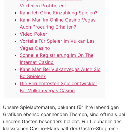
Vorteilen Profitieren!
Kann Ich Ohne Einzahlung Spielen?
Kann Man Im Online Casino Vegas
Auch Procuring Erhalten?
Video Poker
Vorteile Für Spieler Im Vulkan Las
Vegas Casino
Schnelle Registrierung Im On The
Internet Casino
Kann Man Bei Vulkanvegas Auch Sic
Bo Spielen?
Die Berühmtesten Spieleentwickler
Bei Vulkan Vegas Casino
Unsere Spielautomaten, bekannt für ihre lebendigen
Grafiken ebenso spannenden Themen, sind oftmals bei
unseren Gästen besonders beliebt. Für Liebhaber des
klassischen Casino-Flairs hält der Gastro-Shop eine