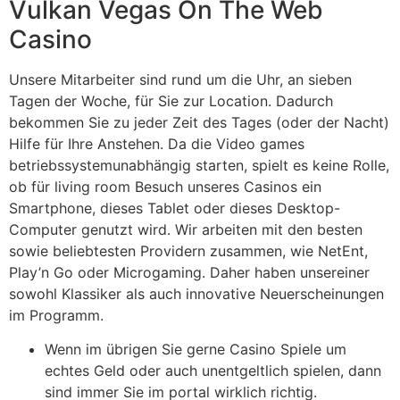
Vulkan Vegas On The Web
Casino
Unsere Mitarbeiter sind rund um die Uhr, an sieben
Tagen der Woche, für Sie zur Location. Dadurch
bekommen Sie zu jeder Zeit des Tages (oder der Nacht)
Hilfe für Ihre Anstehen. Da die Video games
betriebssystemunabhängig starten, spielt es keine Rolle,
ob für living room Besuch unseres Casinos ein
Smartphone, dieses Tablet oder dieses Desktop-
Computer genutzt wird. Wir arbeiten mit den besten
sowie beliebtesten Providern zusammen, wie NetEnt,
Play’n Go oder Microgaming. Daher haben unsereiner
sowohl Klassiker als auch innovative Neuerscheinungen
im Programm.
Wenn im übrigen Sie gerne Casino Spiele um
echtes Geld oder auch unentgeltlich spielen, dann
sind immer Sie im portal wirklich richtig.