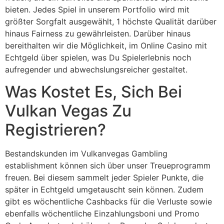
bieten. Jedes Spiel in unserem Portfolio wird mit
größter Sorgfalt ausgewählt, 1 höchste Qualität darüber
hinaus Fairness zu gewährleisten. Darüber hinaus
bereithalten wir die Möglichkeit, im Online Casino mit
Echtgeld über spielen, was Du Spielerlebnis noch
aufregender und abwechslungsreicher gestaltet.
Was Kostet Es, Sich Bei
Vulkan Vegas Zu
Registrieren?
Bestandskunden im Vulkanvegas Gambling
establishment können sich über unser Treueprogramm
freuen. Bei diesem sammelt jeder Spieler Punkte, die
später in Echtgeld umgetauscht sein können. Zudem
gibt es wöchentliche Cashbacks für die Verluste sowie
ebenfalls wöchentliche Einzahlungsboni und Promo