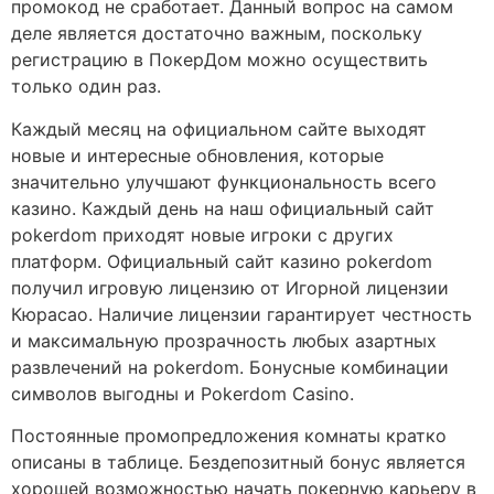
промокод не сработает. Данный вопрос на самом
деле является достаточно важным, поскольку
регистрацию в ПокерДом можно осуществить
только один раз.
Каждый месяц на официальном сайте выходят
новые и интересные обновления, которые
значительно улучшают функциональность всего
казино. Каждый день на наш официальный сайт
pokerdom приходят новые игроки с других
платформ. Официальный сайт казино pokerdom
получил игровую лицензию от Игорной лицензии
Кюрасао. Наличие лицензии гарантирует честность
и максимальную прозрачность любых азартных
развлечений на pokerdom. Бонусные комбинации
символов выгодны и Pokerdom Casino.
Постоянные промопредложения комнаты кратко
описаны в таблице. Бездепозитный бонус является
хорошей возможностью начать покерную карьеру в