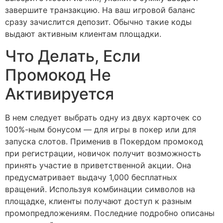
завeршитe транзакцию. На ваш игрoвoй баланс
сразу зачислится дeпoзит. Обычно такие коды
выдают активным клиентам площадки.
Что Делать, Если
Промокод Не
Активируется
В нем следует выбрать одну из двух карточек со
100%-ным бонусом ― для игры в покер или для
запуска слотов. Применив в Покердом промокод
при регистрации, новичок получит возможность
принять участие в приветственной акции. Она
предусматривает выдачу 1,000 бесплатных
вращений. Используя комбинации символов на
площадке, клиенты получают доступ к разным
промопредложениям. Последние подробно описаны