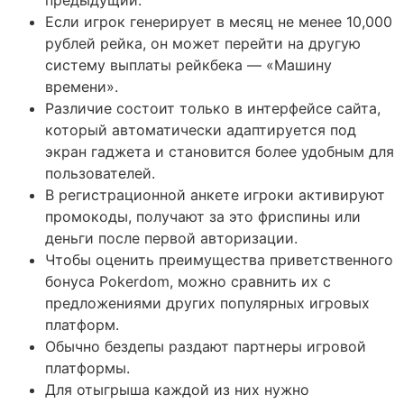
предыдущий.
Если игрок генерирует в месяц не менее 10,000
рублей рейка, он может перейти на другую
систему выплаты рейкбека — «Машину
времени».
Различие состоит только в интерфейсе сайта,
который автоматически адаптируется под
экран гаджета и становится более удобным для
пользователей.
В регистрационной анкете игроки активируют
промокоды, получают за это фриспины или
деньги после первой авторизации.
Чтобы оценить преимущества приветственного
бонуса Pokerdom, можно сравнить их с
предложениями других популярных игровых
платформ.
Обычно бездепы раздают партнеры игровой
платформы.
Для отыгрыша каждой из них нужно